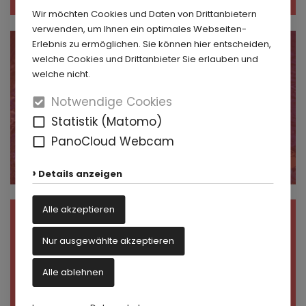
Wir möchten Cookies und Daten von Drittanbietern
verwenden, um Ihnen ein optimales Webseiten-
Erlebnis zu ermöglichen. Sie können hier entscheiden,
20. September
welche Cookies und Drittanbieter Sie erlauben und
Zukunftsgarten
welche nicht.
Notwendige Cookies
Statistik (Matomo)
PanoCloud Webcam
Details anzeigen
Alle akzeptieren
20. September
Schlossführung
Nur ausgewählte akzeptieren
Alle ablehnen