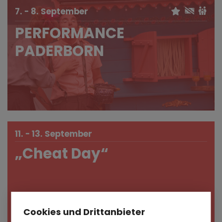
7. - 8. September
PERFORMANCE
PADERBORN
11. - 13. September
„Cheat Day“
Cookies und Drittanbieter