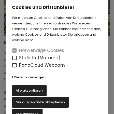
Cookies und Drittanbieter
Wir möchten Cookies und Daten von Drittanbietern
verwenden, um Ihnen ein optimales Webseiten-
Erlebnis zu ermöglichen. Sie können hier entscheiden,
welche Cookies und Drittanbieter Sie erlauben und
welche nicht.
Rahmenplanung Lippesee
Notwendige Cookies
Mit der Aufnahme der Abgrabungen wurde die
Statistik (Matomo)
Entstehung von Lippesee, Nesthauser See und weiterer
PanoCloud Webcam
Seen in der Nachbarschaft geplant, um ein Erholungs-
und Freizeitareal für Paderborn zu schaffen. Die
Details anzeigen
Grabungen und deren Ausbreitung bedeuteten für die
Landschaft zwischen den Stadtteilen Sande, Elsen und
Alle akzeptieren
Schloß Neuhaus beständigen Wandel: Mit der
Auskiesung wuchsen die Wasserflächen und man
Nur ausgewählte akzeptieren
unternahm parallel erste Ausbauphasen von Freizeit-
und Erholungsangeboten.
Alle ablehnen