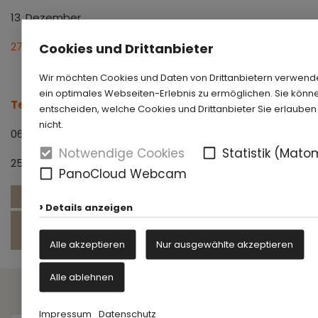
13. Dezember
27. Dezember
Cookies und Drittanbieter
Wir möchten Cookies und Daten von Drittanbietern verwend
ein optimales Webseiten-Erlebnis zu ermöglichen. Sie könne
Termin 2026 für Altstadtführung:
entscheiden, welche Cookies und Drittanbieter Sie erlaube
nicht.
06. September
Notwendige Cookies
Statistik (Mato
25. Oktober
PanoCloud Webcam
www.paderborn.de/tourismus
Details anzeigen
www.paderborn.de/microsite/residenzmuseum/aktue
fuehrungen.php
Alle akzeptieren
Nur ausgewählte akzeptieren
Alle ablehnen
- Gesellschafter -
Impressum
Datenschutz