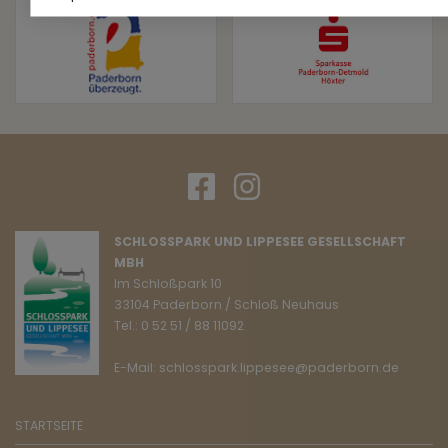
SCHLOSSPARK UND LIPPESEE GESELLSCHAFT
MBH
Im Schloßpark 10
33104 Paderborn / Schloß Neuhaus
Tel.: 0 52 51 / 88 11092
E-Mail: schlosspark.lippesee@paderborn.de
STARTSEITE