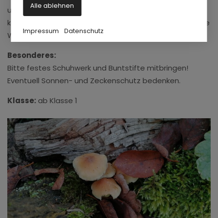
Alle ablehnen
untersucht. Wir lernen ein vielfältiges Stück Natur
kennen, in dem es jede Menge Pflanzen und auch einige
Impressum
Datenschutz
Wiesenbewohner zu entdecken gibt.
Besonderes:
Bitte festes Schuhwerk und Buntstifte mitbringen!
Eventuell Sonnen- und Zeckenschutz bedenken.
Klasse:
ab Klasse 1