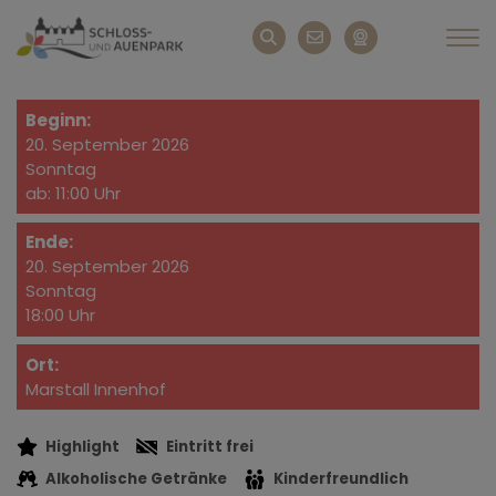
Beginn:
20. September 2026
Sonntag
ab: 11:00 Uhr
Ende:
20. September 2026
Sonntag
18:00 Uhr
Ort:
Marstall Innenhof
Highlight
Eintritt frei
Alkoholische Getränke
Kinderfreundlich