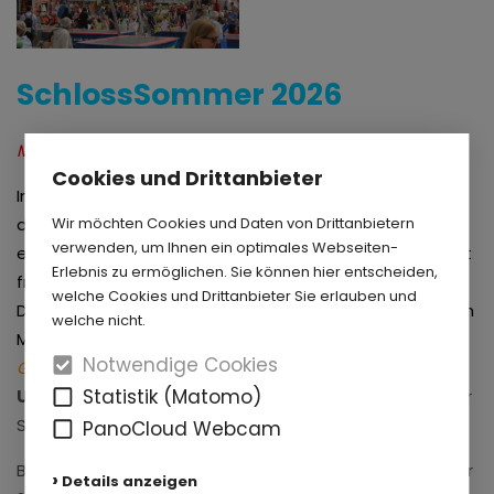
SchlossSommer 2026
Mit dem SchlossSommer kommt auch das
Glück.
Cookies und Drittanbieter
Im Schloss- und Auenpark steht traditionell schon für
Wir möchten Cookies und Daten von Drittanbietern
den 1. Mai Sommeranfang im Kalender, denn dann
verwenden, um Ihnen ein optimales Webseiten-
eröffnet die Schlosspark und Lippesee Gesellschaft mit
Erlebnis zu ermöglichen. Sie können hier entscheiden,
freundlicher Unterstützung der Sparkasse Paderborn-
welche Cookies und Drittanbieter Sie erlauben und
Detmold-Höxter in diesem Jahr
zum 32. Mal
unter dem
welche nicht.
Motto
"
Mit dem SchlossSommer kommt auch das
Notwendige Cookies
Glück.
"
ihren SchlossSommer, das
bunte
Statistik (Matomo)
Unterhaltungs- und Kulturprogramm
im Neuhäuser
Schlosspark.
PanoCloud Webcam
Bereits an diesem ersten Tag geht der SchlossSommer
Details anzeigen