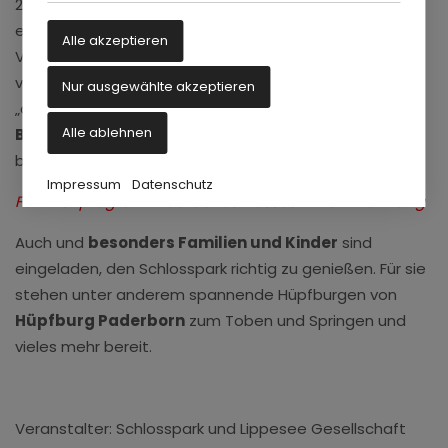
2026 in die Vollen und lädt bis um 18 Uhr zum Verweilen
ein. Die Feuerwehr Schloß Neuhaus sowie viele weitere
Alle akzeptieren
Vereine und Institutionen stellen sich und ihre Projekte
vor. Rund um das Brunnentheater und im Bereich der
Nur ausgewählte akzeptieren
„alten Kommandatur“ kann man sich in
zwei
Alle ablehnen
Biergärten und an zahlreichen Imbissständen
bestens verpflegen.
Impressum
Datenschutz
Familienprogramm bei der SchlossSommer-Eröffnung
Auch und
besonders Familien und Kinder
sind
eingeladen, den Schlosspark richtig zu genießen. Für sie
stehen unter anderem spannende Hüpfburgen von
Hüpfburg Paderborn
zum Toben und Springen und
vieles mehr bereit.
Veranstalter: Schlosspark und Lippesee Gesellschaft