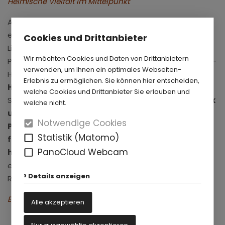
Heimische Vielfalt im Mittelpunkt
Am 3. Oktober klingt der SchlossSommer 2026 mit
einem guten Stück Zuhause aus. Schlosspark und
Cookies und Drittanbieter
Lippesee Gesellschaft, Kreislandfrauenverband
Wir möchten Cookies und Daten von Drittanbietern
Paderborn und der LandfrauenServiceverein Paderborn-
verwenden, um Ihnen ein optimales Webseiten-
Höxter
präsentieren beim „Tag der Regionen“
Erlebnis zu ermöglichen. Sie können hier entscheiden,
Heimat in ihrer schönsten Form
. Man erlebt im
welche Cookies und Drittanbieter Sie erlauben und
Schlosspark ein
Fest aus heimischer Kultur, Kulinarik
welche nicht.
und (Kunst-)Handwerk
. Das Angebot bietet
Notwendige Cookies
Programmpunkte zum Anschauen und Mitmachen
Statistik (Matomo)
für jedes Alter
. Ein
Markt aus heimischen und
PanoCloud Webcam
hausgemachten Waren und Leckereien
eröffnet
einen Blick auf Vielfalt und Reichhaltigkeit unserer
Details anzeigen
Regionen.
Einladung zum ökumenischen Gottesdienst um 11 Uhr!
Alle akzeptieren