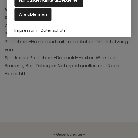
Nur ausgewählte akzeptieren
Veranstalter:
Alle ablehnen
Schlosspark und Lippesee Gesellschaft in
Zusammenarbeit mit dem Kreislandfrauenverband
Impressum
Datenschutz
Paderborn und dem LandfrauenServiceverein
Paderborn-Höxter und mit freundlicher Unterstützung
von:
Sparkasse Paderborn-Detmold-Höxter, Warsteiner
Brauerei, Bad Driburger Naturparkquellen und Radio
Hochstift
- Gesellschafter -