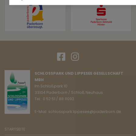
SCHLOSSPARK UND LIPPESEE GESELLSCHAFT
MBH
Im Schloßpark 10
33104 Paderborn / Schloß Neuhaus
Tel.: 0 52 51 / 88 11092
E-Mail: schlosspark.lippesee@paderborn.de
STARTSEITE