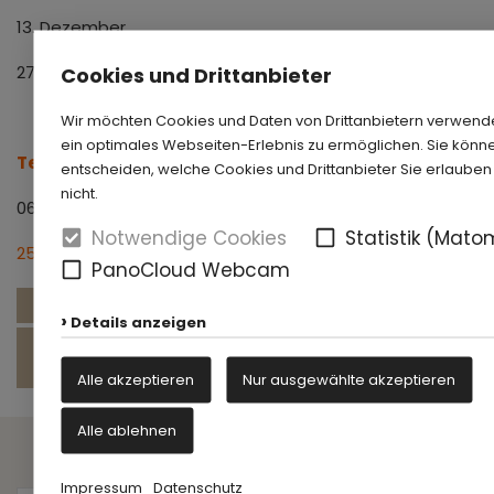
13. Dezember
27. Dezember
Cookies und Drittanbieter
Wir möchten Cookies und Daten von Drittanbietern verwend
ein optimales Webseiten-Erlebnis zu ermöglichen. Sie könne
Termin 2026 für Altstadtführung:
entscheiden, welche Cookies und Drittanbieter Sie erlaube
nicht.
06. September
Notwendige Cookies
Statistik (Mato
25. Oktober
PanoCloud Webcam
www.paderborn.de/tourismus
Details anzeigen
www.paderborn.de/microsite/residenzmuseum/aktue
fuehrungen.php
Alle akzeptieren
Nur ausgewählte akzeptieren
Alle ablehnen
- Gesellschafter -
Impressum
Datenschutz