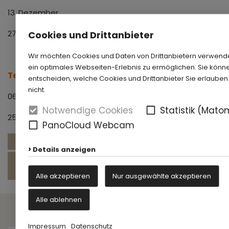
13. Dezember
27. Dezember
Cookies und Drittanbieter
Wir möchten Cookies und Daten von Drittanbietern verwend
ein optimales Webseiten-Erlebnis zu ermöglichen. Sie könne
Termin 2026 für Altstadtführung:
entscheiden, welche Cookies und Drittanbieter Sie erlaube
nicht.
06. September
Notwendige Cookies
Statistik (Mato
25. Oktober
PanoCloud Webcam
www.paderborn.de/tourismus
Details anzeigen
www.paderborn.de/microsite/residenzmuseum/aktue
fuehrungen.php
Alle akzeptieren
Nur ausgewählte akzeptieren
Alle ablehnen
- Gesellschafter -
Impressum
Datenschutz