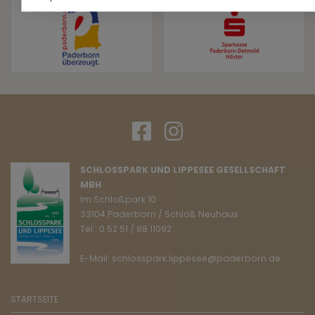
SCHLOSSPARK UND LIPPESEE GESELLSCHAFT
MBH
Im Schloßpark 10
33104 Paderborn / Schloß Neuhaus
Tel.: 0 52 51 / 88 11092
E-Mail: schlosspark.lippesee@paderborn.de
STARTSEITE