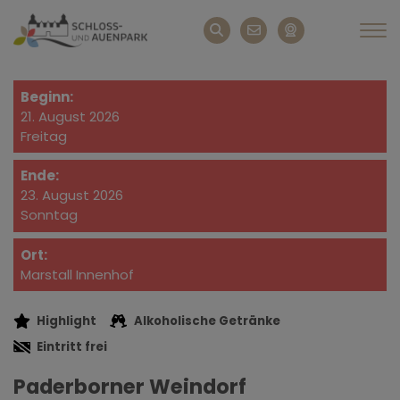
Beginn:
21. August 2026
Freitag
Ende:
23. August 2026
Sonntag
Ort:
Marstall Innenhof
Highlight
Alkoholische Getränke
Eintritt frei
Paderborner Weindorf