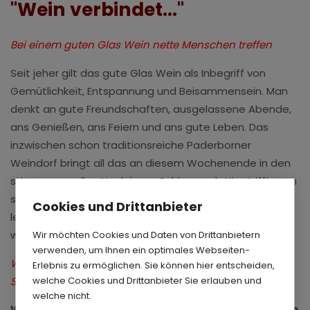
"Wein verbindet..."
Bei einem guten Glas Wein nette Menschen treffen
Seit jeher gilt das gute Glas Wein als Inbegriff von
Gemütlichkeit, Entspannung und Beisammensein. Man
denkt an gute Freundschaften, ausgelassene Abende,
ans Genießen, ans Feiern und ans gute Leben. Das
inzwischen schon traditionsreiche Paderborner
Weindorf bringt all das an diesem Wochenende in den
stimmungsvollen Neuhäuser Schlosspark. Hier trifft man
sich mit
netten Menschen auf ein gutes Glas
und
Cookies und Drittanbieter
lernt dabei manch neue Köstlichkeit kennen und findet
womöglich ganz neue Freundinnen und Freunde.
Wir möchten Cookies und Daten von Drittanbietern
verwenden, um Ihnen ein optimales Webseiten-
Weingüter aus ganz Deutschland versammeln sich in
Erlebnis zu ermöglichen. Sie können hier entscheiden,
welche Cookies und Drittanbieter Sie erlauben und
Schloss Neuhaus
welche nicht.
Weingüter aus ganz Deutschland präsentieren sich