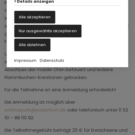
Details anzeigen
informieren, einige Obstgehölze, Beerensträucher und
allerlei Naschpflanzen kennenzulernen und auch einmal
Alle akzeptieren
selbst mit anzupacken, um etwas Bleibendes zu
schaffen. Es wird gemeinsam gebuddelt, gepflanzt und
Nur ausgewählte akzeptieren
gewässert, damit der Naschgarten in Zukunft reichlich
Früchte trägt.
Alle ablehnen
Und da es nichts Schöneres gibt, als die Früchte der
Impressum
Datenschutz
eigenen Arbeit zu ernten, wird zum gemütlichen
Abschluss der mobile Ofen befeuert und leckere
Flammkuchen-Kreationen gebacken.
Für die Teilnahme ist eine Anmeldung erforderlich!
Die Anmeldung ist möglich über
schlosspark@paderborn.de
oder telefonisch unter 0 52
51 – 88 110 92.
Die Teilnahmegebühr beträgt 25 € für Erwachsene und