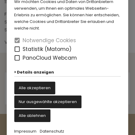
11. - 13. September
Wir möchten Cookies und Daten von Drittanbietern
verwenden, um Ihnen ein optimales Webseiten-
Freitag, 17 - 22 Uhr
Erlebnis zu ermöglichen. Sie können hier entscheiden,
Samstag, 12 - 22 Uhr
welche Cookies und Drittanbieter Sie erlauben und
welche nicht.
Sonntag, 12 - 19 Uhr
Notwendige Cookies
Veranstalter: Eventwerk Lippstadt
Statistik (Matomo)
PanoCloud Webcam
- Gesellschafter -
Details anzeigen
Alle akzeptieren
Nur ausgewählte akzeptieren
Alle ablehnen
Impressum
Datenschutz