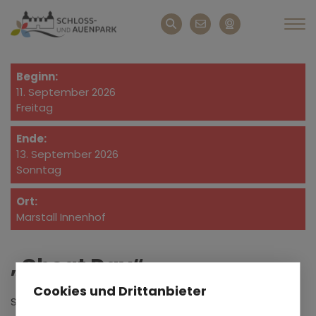
Beginn:
11. September 2026
Freitag
Ende:
13. September 2026
Sonntag
Ort:
Marstall Innenhof
„Cheat Day“
Cookies und Drittanbieter
Streetfood Festival