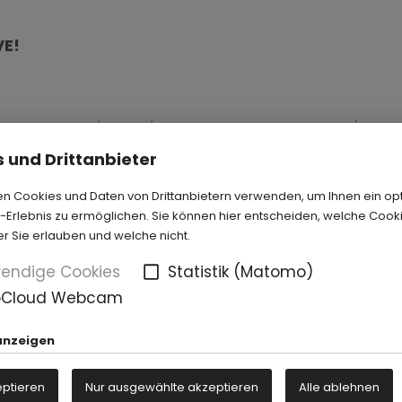
VE!
ketmaster.de/event/die-pochers-live-tickets/762
 und Drittanbieter
n Cookies und Daten von Drittanbietern verwenden, um Ihnen ein op
Erlebnis zu ermöglichen. Sie können hier entscheiden, welche Cook
 Air
er Sie erlauben und welche nicht.
e, Ingmar Stadelmann, Matilde Keizer, Laura Brü
endige Cookies
Statistik (Matomo)
oCloud Webcam
anzeigen
lticketing.de/events/35592-nightwash-live-open-
eptieren
Nur ausgewählte akzeptieren
Alle ablehnen