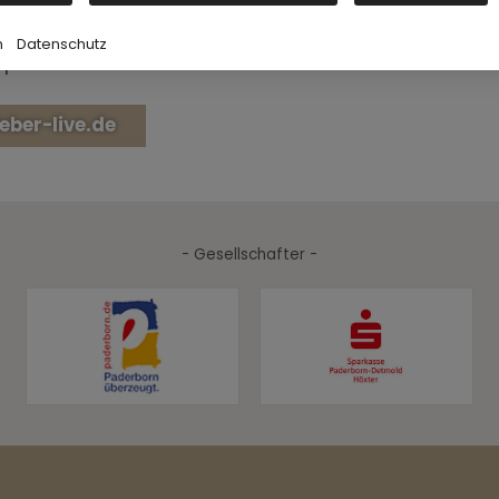
m
Datenschutz
mpenfieber live GmbH
ber-live.de
- Gesellschafter -