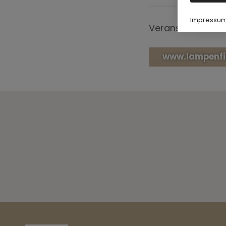
Impressu
Veranstalter: La
www.lampenfie