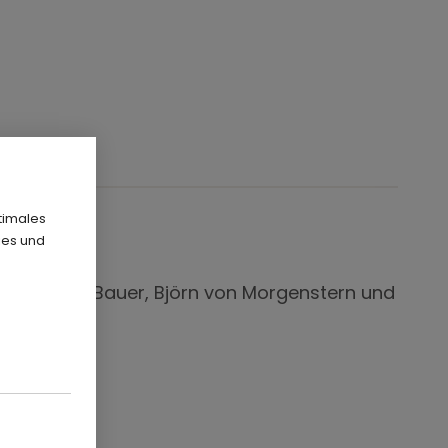
294696
timales
ies und
mmer, Tony Bauer, Björn von Morgenstern und
air