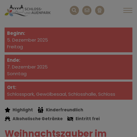
Beginn:
5. Dezember 2025
Freitag
Ende:
7. Dezember 2025
Sonntag
Ort:
Schlosspark, Gewölbesaal, Schlosshalle, Schloss
Highlight
Kinderfreundlich
Alkoholische Getränke
Eintritt frei
Weihnachtszauber im