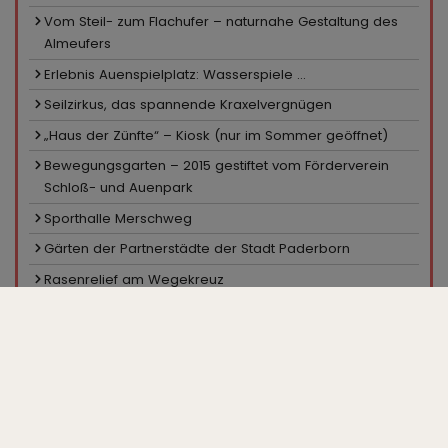
Vom Steil- zum Flachufer – naturnahe Gestaltung des
Almeufers
Erlebnis Auenspielplatz: Wasserspiele ...
Seilzirkus, das spannende Kraxelvergnügen
„Haus der Zünfte“ – Kiosk (nur im Sommer geöffnet)
Bewegungsgarten – 2015 gestiftet vom Förderverein
Schloß- und Auenpark
Sporthalle Merschweg
Gärten der Partnerstädte der Stadt Paderborn
Rasenrelief am Wegekreuz
Sportanlage Merschweg
Pavillon in den Hecken
Ein Platz für Skater
Minigolfanlage, Kiosk
Großparkplatz „Zur Gartenschau“