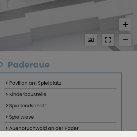
Paderaue
Pavillon am Spielplatz
Kinderbaustelle
Spiellandschaft
Spielwiese
Auenbruchwald an der Pader