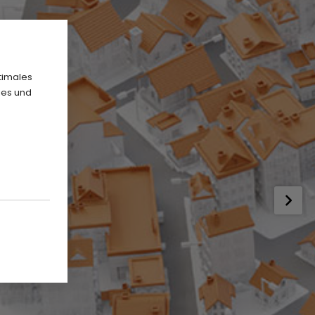
timales
ies und