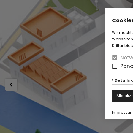
Cookies
Wir möchte
Webseiten-
Drittanbiet
Notw
Pan
Details 
Alle akz
Impressu