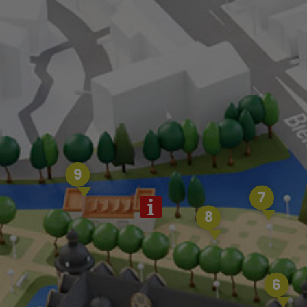
9
7
8
6