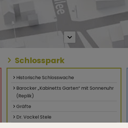
Schlosspark
Historische Schlosswache
Barocker „Kabinetts Garten“ mit Sonnenuhr
(Replik)
Gräfte
Dr. Vockel Stele
Schloß Neuhaus: Residenzmuseum,