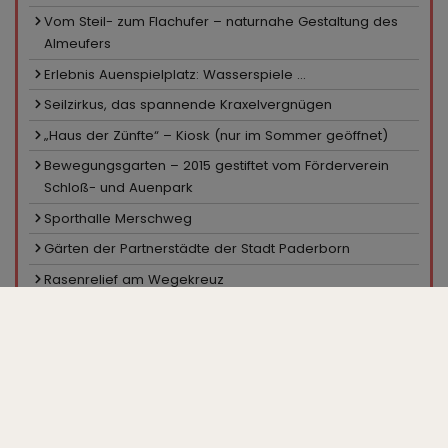
Vom Steil- zum Flachufer – naturnahe Gestaltung des
Almeufers
Erlebnis Auenspielplatz: Wasserspiele ...
Seilzirkus, das spannende Kraxelvergnügen
„Haus der Zünfte“ – Kiosk (nur im Sommer geöffnet)
Bewegungsgarten – 2015 gestiftet vom Förderverein
Schloß- und Auenpark
Sporthalle Merschweg
Gärten der Partnerstädte der Stadt Paderborn
Rasenrelief am Wegekreuz
Sportanlage Merschweg
Pavillon in den Hecken
Ein Platz für Skater
Minigolfanlage, Kiosk
Großparkplatz „Zur Gartenschau“