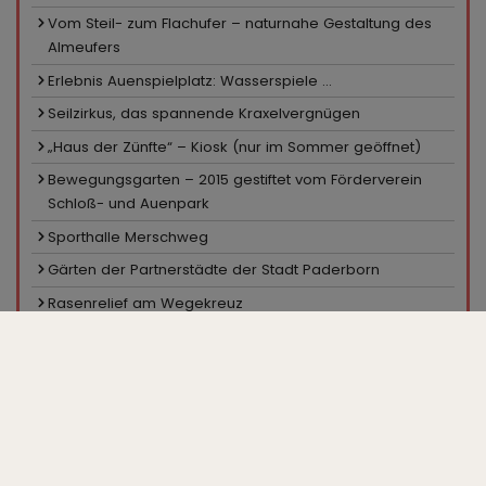
Vom Steil- zum Flachufer – naturnahe Gestaltung des
Almeufers
Erlebnis Auenspielplatz: Wasserspiele ...
Seilzirkus, das spannende Kraxelvergnügen
„Haus der Zünfte“ – Kiosk (nur im Sommer geöffnet)
Bewegungsgarten – 2015 gestiftet vom Förderverein
Schloß- und Auenpark
Sporthalle Merschweg
Gärten der Partnerstädte der Stadt Paderborn
Rasenrelief am Wegekreuz
Sportanlage Merschweg
Pavillon in den Hecken
Ein Platz für Skater
Minigolfanlage, Kiosk
Großparkplatz „Zur Gartenschau“