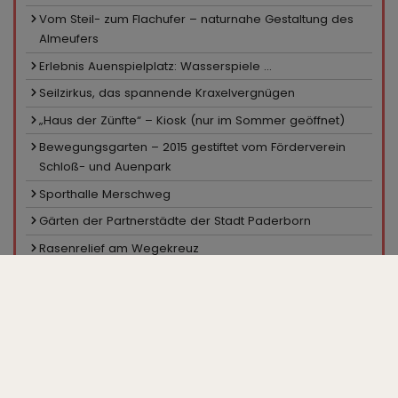
Vom Steil- zum Flachufer – naturnahe Gestaltung des
Almeufers
Erlebnis Auenspielplatz: Wasserspiele ...
Seilzirkus, das spannende Kraxelvergnügen
„Haus der Zünfte“ – Kiosk (nur im Sommer geöffnet)
Bewegungsgarten – 2015 gestiftet vom Förderverein
Schloß- und Auenpark
Sporthalle Merschweg
Gärten der Partnerstädte der Stadt Paderborn
Rasenrelief am Wegekreuz
Sportanlage Merschweg
Pavillon in den Hecken
Ein Platz für Skater
Minigolfanlage, Kiosk
Großparkplatz „Zur Gartenschau“