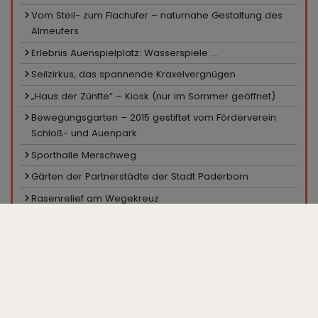
Vom Steil- zum Flachufer – naturnahe Gestaltung des
Almeufers
Erlebnis Auenspielplatz: Wasserspiele ...
Seilzirkus, das spannende Kraxelvergnügen
„Haus der Zünfte“ – Kiosk (nur im Sommer geöffnet)
Bewegungsgarten – 2015 gestiftet vom Förderverein
Schloß- und Auenpark
Sporthalle Merschweg
Gärten der Partnerstädte der Stadt Paderborn
Rasenrelief am Wegekreuz
Sportanlage Merschweg
Pavillon in den Hecken
Ein Platz für Skater
Minigolfanlage, Kiosk
Großparkplatz „Zur Gartenschau“