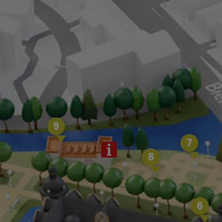
9
7
8
6