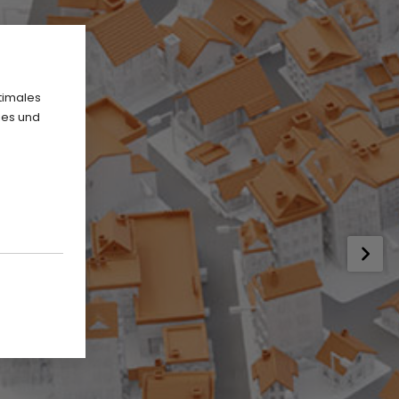
timales
ies und