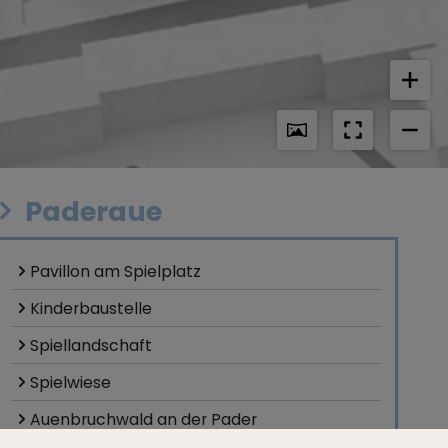
Paderaue
Pavillon am Spielplatz
Kinderbaustelle
Spiellandschaft
Spielwiese
Auenbruchwald an der Pader