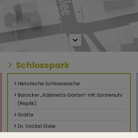
Schlosspark
Historische Schlosswache
Barocker „Kabinetts Garten“ mit Sonnenuhr
(Replik)
Gräfte
Dr. Vockel Stele
Schloß Neuhaus: Residenzmuseum,