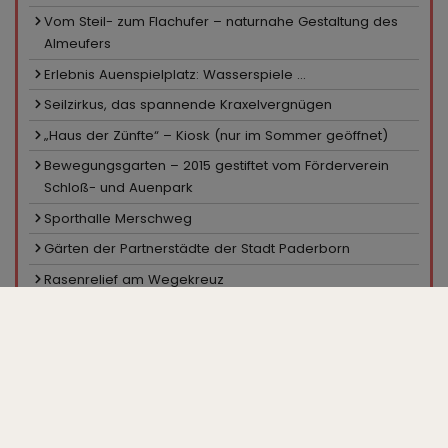
Vom Steil- zum Flachufer – naturnahe Gestaltung des
Almeufers
Erlebnis Auenspielplatz: Wasserspiele ...
Seilzirkus, das spannende Kraxelvergnügen
„Haus der Zünfte“ – Kiosk (nur im Sommer geöffnet)
Bewegungsgarten – 2015 gestiftet vom Förderverein
Schloß- und Auenpark
Sporthalle Merschweg
Gärten der Partnerstädte der Stadt Paderborn
Rasenrelief am Wegekreuz
Sportanlage Merschweg
Pavillon in den Hecken
Ein Platz für Skater
Minigolfanlage, Kiosk
Großparkplatz „Zur Gartenschau“