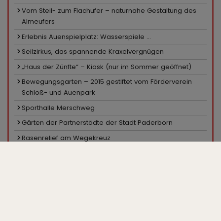
Vom Steil- zum Flachufer – naturnahe Gestaltung des
Almeufers
Erlebnis Auenspielplatz: Wasserspiele ...
Seilzirkus, das spannende Kraxelvergnügen
„Haus der Zünfte“ – Kiosk (nur im Sommer geöffnet)
Bewegungsgarten – 2015 gestiftet vom Förderverein
Schloß- und Auenpark
Sporthalle Merschweg
Gärten der Partnerstädte der Stadt Paderborn
Rasenrelief am Wegekreuz
Sportanlage Merschweg
Pavillon in den Hecken
Ein Platz für Skater
Minigolfanlage, Kiosk
Großparkplatz „Zur Gartenschau“