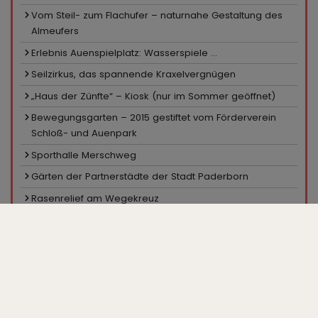
Vom Steil- zum Flachufer – naturnahe Gestaltung des
Almeufers
Erlebnis Auenspielplatz: Wasserspiele ...
Seilzirkus, das spannende Kraxelvergnügen
„Haus der Zünfte“ – Kiosk (nur im Sommer geöffnet)
Bewegungsgarten – 2015 gestiftet vom Förderverein
Schloß- und Auenpark
Sporthalle Merschweg
Gärten der Partnerstädte der Stadt Paderborn
Rasenrelief am Wegekreuz
Sportanlage Merschweg
Pavillon in den Hecken
Ein Platz für Skater
Minigolfanlage, Kiosk
Großparkplatz „Zur Gartenschau“