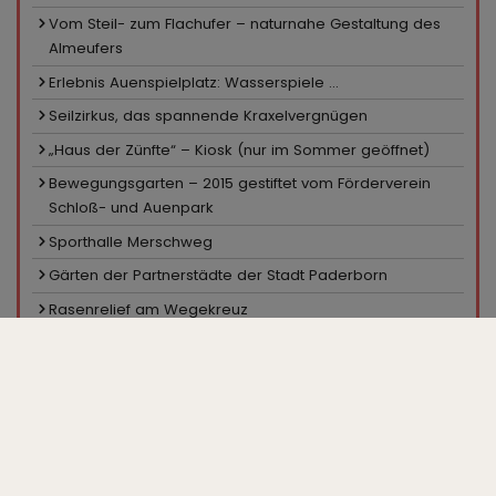
Vom Steil- zum Flachufer – naturnahe Gestaltung des
Almeufers
Erlebnis Auenspielplatz: Wasserspiele ...
Seilzirkus, das spannende Kraxelvergnügen
„Haus der Zünfte“ – Kiosk (nur im Sommer geöffnet)
Bewegungsgarten – 2015 gestiftet vom Förderverein
Schloß- und Auenpark
Sporthalle Merschweg
Gärten der Partnerstädte der Stadt Paderborn
Rasenrelief am Wegekreuz
Sportanlage Merschweg
Pavillon in den Hecken
Ein Platz für Skater
Minigolfanlage, Kiosk
Großparkplatz „Zur Gartenschau“