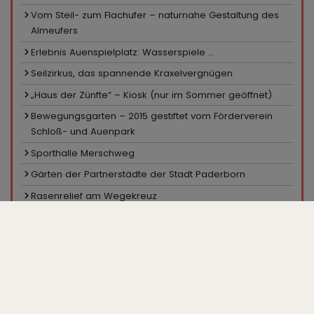
Vom Steil- zum Flachufer – naturnahe Gestaltung des
Almeufers
Erlebnis Auenspielplatz: Wasserspiele ...
Seilzirkus, das spannende Kraxelvergnügen
„Haus der Zünfte“ – Kiosk (nur im Sommer geöffnet)
Bewegungsgarten – 2015 gestiftet vom Förderverein
Schloß- und Auenpark
Sporthalle Merschweg
Gärten der Partnerstädte der Stadt Paderborn
Rasenrelief am Wegekreuz
Sportanlage Merschweg
Pavillon in den Hecken
Ein Platz für Skater
Minigolfanlage, Kiosk
Großparkplatz „Zur Gartenschau“