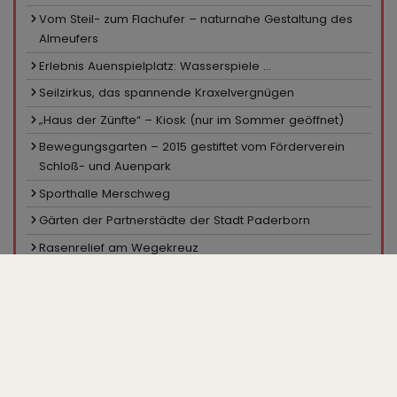
Vom Steil- zum Flachufer – naturnahe Gestaltung des
Almeufers
Erlebnis Auenspielplatz: Wasserspiele ...
Seilzirkus, das spannende Kraxelvergnügen
„Haus der Zünfte“ – Kiosk (nur im Sommer geöffnet)
Bewegungsgarten – 2015 gestiftet vom Förderverein
Schloß- und Auenpark
Sporthalle Merschweg
Gärten der Partnerstädte der Stadt Paderborn
Rasenrelief am Wegekreuz
Sportanlage Merschweg
Pavillon in den Hecken
Ein Platz für Skater
Minigolfanlage, Kiosk
Großparkplatz „Zur Gartenschau“