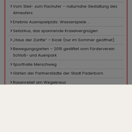
Vom Steil- zum Flachufer – naturnahe Gestaltung des
Almeufers
Erlebnis Auenspielplatz: Wasserspiele ...
Seilzirkus, das spannende Kraxelvergnügen
„Haus der Zünfte“ – Kiosk (nur im Sommer geöffnet)
Bewegungsgarten – 2015 gestiftet vom Förderverein
Schloß- und Auenpark
Sporthalle Merschweg
Gärten der Partnerstädte der Stadt Paderborn
Rasenrelief am Wegekreuz
Sportanlage Merschweg
Pavillon in den Hecken
Ein Platz für Skater
Minigolfanlage, Kiosk
Großparkplatz „Zur Gartenschau“