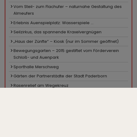
Vom Steil- zum Flachufer – naturnahe Gestaltung des
Almeufers
Erlebnis Auenspielplatz: Wasserspiele ...
Seilzirkus, das spannende Kraxelvergnügen
„Haus der Zünfte“ – Kiosk (nur im Sommer geöffnet)
Bewegungsgarten – 2015 gestiftet vom Förderverein
Schloß- und Auenpark
Sporthalle Merschweg
Gärten der Partnerstädte der Stadt Paderborn
Rasenrelief am Wegekreuz
Sportanlage Merschweg
Pavillon in den Hecken
Ein Platz für Skater
Minigolfanlage, Kiosk
Großparkplatz „Zur Gartenschau“